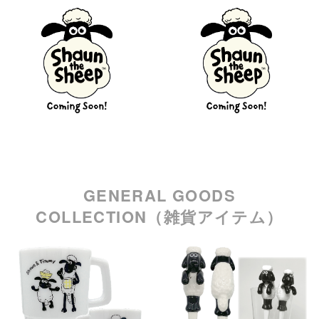
Coming Soon
Coming Soon
GENERAL GOODS
COLLECTION（雑貨アイテム）